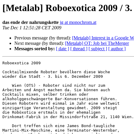
[Metalab] Roboexotica 2009 / 3.
das ende der nahrungskette
jg at monochrom.at
Tue Dec 1 12:51:28 CET 2009
Previous message (by thread):
[Metalab] Interest in a Google
Next message (by thread):
[Metalab] OT: Job bei TheMerger
Messages sorted by:
[ date ]
[ thread ]
[ subject ]
[ author ]
Roboexotica 2009

Cocktailmixende Roboter bevölkern diese Woche 

wieder die Stadt - 3. bis 6. Dezember 2009

    Wien (OTS) - Roboter sind nicht nur zum 

Arbeiten und Angst machen da. Sie können auch 

Cocktails mixen, selber trinken oder 

alkoholggeschwängerte Bar-Konversationen führen. 

Diesen Robotern wird einmal im Jahr eine weltweit 

einzigartige Veranstaltung gewidmet. 2009 steigt 

die Roböxotica erstmals in der ehemaligen 

Drinkomat-Fabrik in der Missindorfstraße 21, 1140 Wien.
    Dort treffen sich eine James Bond-taugliche 

Martini-Mix-Maschine, eine Terminator-Westernbar, 
