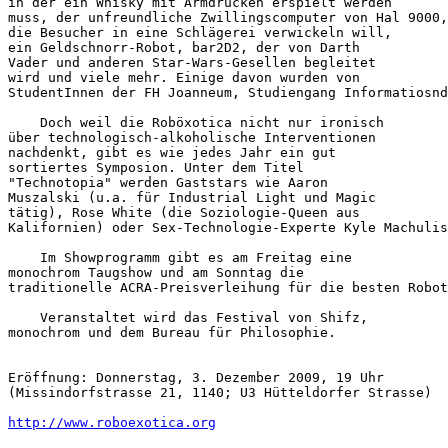
in der ein Whisky mit Armdrücken erspielt werden 

muss, der unfreundliche Zwillingscomputer von Hal 9000,
die Besucher in eine Schlägerei verwickeln will, 

ein Geldschnorr-Robot, bar2D2, der von Darth 

Vader und anderen Star-Wars-Gesellen begleitet 

wird und viele mehr. Einige davon wurden von 

StudentInnen der FH Joanneum, Studiengang Informatiosnd
    Doch weil die Roböxotica nicht nur ironisch 

über technologisch-alkoholische Interventionen 

nachdenkt, gibt es wie jedes Jahr ein gut 

sortiertes Symposion. Unter dem Titel 

"Technotopia" werden Gaststars wie Aaron 

Muszalski (u.a. für Industrial Light und Magic 

tätig), Rose White (die Soziologie-Queen aus 

Kalifornien) oder Sex-Technologie-Experte Kyle Machulis
    Im Showprogramm gibt es am Freitag eine 

monochrom Taugshow und am Sonntag die 

traditionelle ACRA-Preisverleihung für die besten Robot
    Veranstaltet wird das Festival von Shifz, 

monochrom und dem Bureau für Philosophie.

Eröffnung: Donnerstag, 3. Dezember 2009, 19 Uhr 

(Missindorfstrasse 21, 1140; U3 Hütteldorfer Strasse)

http://www.roboexotica.org